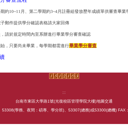
學分審查流程
學期約10~11月、第二學期約3~4月註冊組發放歷年成績單供審查畢業
以電子郵件提供學分確認表格請大家回傳
成後，請於規定時間內至系辦進行畢業學分審查確認
下開始，只要尚未畢業，每學期都需進行
畢業學分審查
續
:::
台南市東區大學路1號(光復校區管理學院大樓)
地圖交通
、
53308(學務、夜間：碩專、學分班)
、
53307(總務)
或
53300(總機) FAX：(