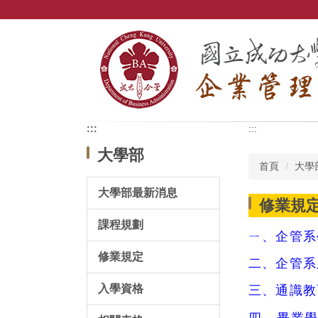
跳
到
主
要
內
容
區
:::
:::
大學部
首頁
大學
大學部最新消息
修業規
課程規劃
ㄧ、
企管系
修業規定
二、
企管系
入學資格
三、
通識教
、