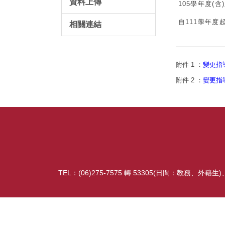
資料上傳
105學年度(
自111學年度
相關連結
附件 1 ：
變更指
附件 2 ：
變更指
TEL：
(
06)275-7575 轉
53305(日間：教務、外籍生)