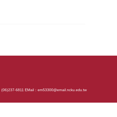
06)237-6811 EMail：em53300@email.ncku.edu.tw