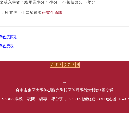
含)之後入學者：總畢業學分36學分，不包括論文12學分
起，所有博士生皆須修習
研究生通識
導教授原
則
導教授表
:::
台南市東區大學路1號(光復校區管理學院大樓)
地圖交通
、
53308(學務、夜間：碩專、學分班)
、
53307(總務)
或
53300(總機) FAX：(