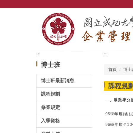
跳
到
主
要
內
容
區
:::
:::
博士班
首頁
博士
博士班最新消息
課程規
課程規劃
一、畢業學分
修業規定
95學年度(含
入學資格
96學年度至1