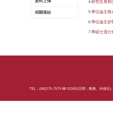
資料上傳
4.
研究生章程(
5.
學位論文格式
相關連結
6.
學位論文抄
7.
學碩士逕行
TEL：
(
06)275-7575 轉
53305(日間：教務、外籍生)