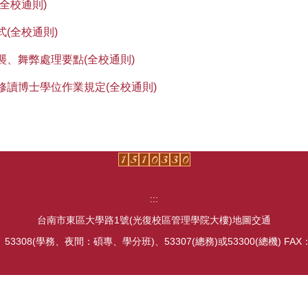
全校通則)
(全校通則)
襲、舞弊處理要點(全校通則)
修讀博士學位作業規定(全校通則)
:::
台南市東區大學路1號(光復校區管理學院大樓)
地圖交通
、
53308(學務、夜間：碩專、學分班)
、
53307(總務)
或
53300(總機) FAX：(