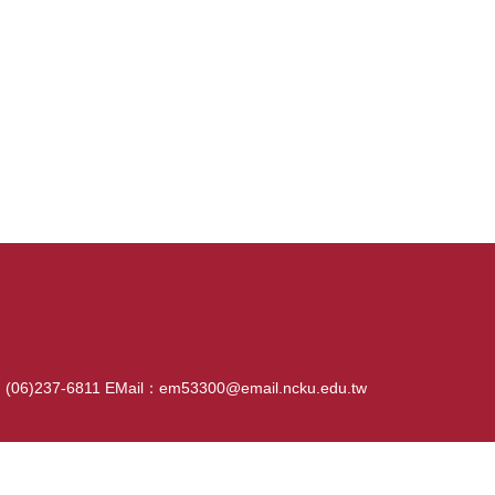
06)237-6811 EMail：em53300@email.ncku.edu.tw