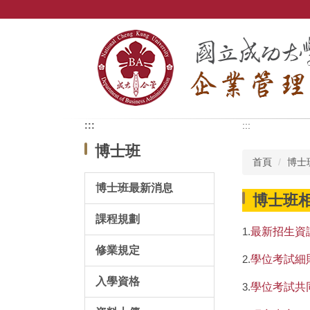
跳
到
主
要
內
容
區
:::
:::
博士班
首頁
博士
博士班最新消息
博士班
課程規劃
1.
最新招生資
修業規定
2.
學位考試細則
入學資格
3.
學位考試共