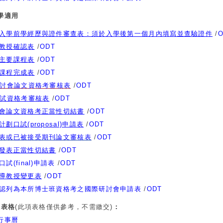
入學適用
入學前學經歷與證件審查表：須於入學後第一個月內填寫並查驗證件
/
O
教授確認表
/
ODT
主要課程表
/
ODT
課程完成表
/
ODT
討會論文資格考審核表
/
ODT
試資格考審核表
/
ODT
會論文資格考正當性切結書
/
ODT
計劃口試(proposal)申請表
/
ODT
表或已被接受期刊論文審核表
/
ODT
發表正當性切結書
/
ODT
試(final)申請表
/
ODT
導教授變更表
/
ODT
認列為本所博士班資格考之國際研討會申請表
/
ODT
及表格
(此項表格僅供參考，不需繳交)
：
行事曆