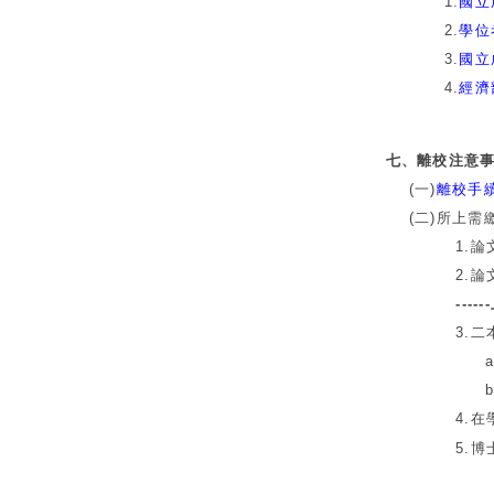
1.
國立
2.
學位
3.
國立
4.
經濟
七、離校注意
(一)
離校手
(二)所上需
1.論文評分
2.論文合格
---
3.二本論文
a. 一
b. 一本
4.在學期間
5.博士生