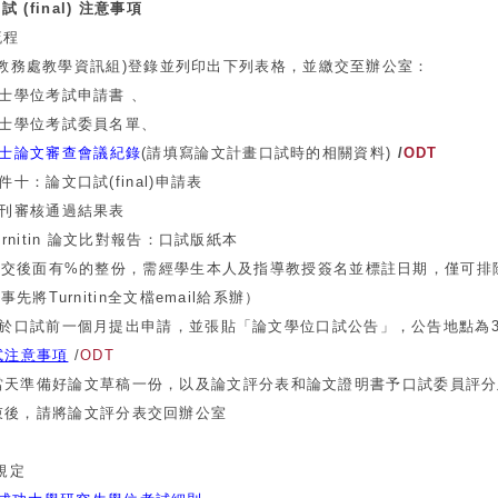
口試
(final) 注意事項
流程
(教務處教學資訊組)登錄並列印出下列表格，並繳交至辦公室：
學位考試申請書 、
學位考試委員名單、
士論文審查會議紀錄
(請填寫論文計畫口試時的相關資料)
/
ODT
論文口試(final)申請表
審核通過結果表
itin 論文比對報告：口試版紙本
%的整份，需經學生本人及指導教授簽名並標註日期，僅可排除ref
nitin全文檔email給系辦）
試前一個月提出申請，並張貼「論文學位口試公告」，公告地點為3-
試注意事項
/
ODT
天準備好論文草稿一份，以及論文評分表和論文證明書予口試委員評分
後，請將論文評分表交回辦公室
規定