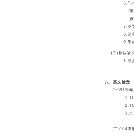
6.Turn
(繳交後面
僅可排除re
7.英文
8.清空個人
9.學術倫理
(三)數位論
1.請
八、英文檢定
(一)93學年
1.TOFEL 
2.TOEI
3.全民英
(二)104學