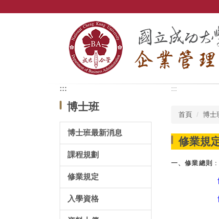
跳
到
主
要
內
容
區
:::
:::
博士班
首頁
博士
博士班最新消息
修業規
課程規劃
一、修業總則
修業規定
入學資格