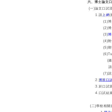
六、博士論文
(一)論文口試
1.請
上網
(1)博士
(2)博士
(3
)
博
(4)附件十：
(5)期刊
(6)Turn
(繳交後面有
請事先將Tur
(7)請於口
2.
博班口
3.於口試當
4.口試結束
(二)學校相關