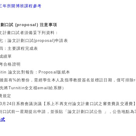
三年所開博班課程參考
口試 (proposal) 注意事項
文計畫口試者須備妥下列資料：
文計劃口試(proposal)申請表
四：主要課程完成表
成績單
合格證明
in 論文比對報告：Proposal版紙本
%的整份，需經學生本人及指導教授簽名並標註日期，僅可排除refe
nitin全文檔email給系辦）
費規定
24日系務會議決議【系上不再支付論文計畫口試之審查費及交通費】
劃口試前一星期提出申請，並張貼「論文計劃口試公告 」，公告地點為3
格式