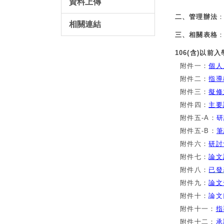
資料上傳
二、管理辦法
相關連結
三、相關表格
106(含)以前
附件一：
個人
附件二：
指導
附件三：
擬修
附件四：
主要
附件五-A：
研
附件五-B：
筆
附件六：
研討
附件七：
論文
附件八：
已發
附件九：
論文
附件十：
論文口
附件十一：
指
附件十二：
承