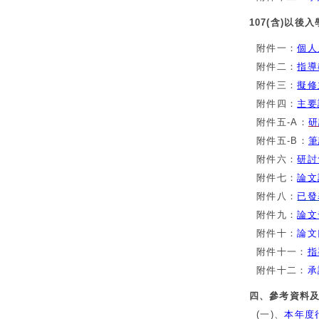
107(含)以後
附件一：
個人
附件二：
指導
附件三：
擬修
附件四：
主要
附件五-A：
研
附件五-B：
筆
附件六：
研討
附件七：
論文
附件八：
已發
附件九：
論文
附件十：
論文口
附件十一：
指
附件十二：
承
四、參考資料
(一)、
本年度