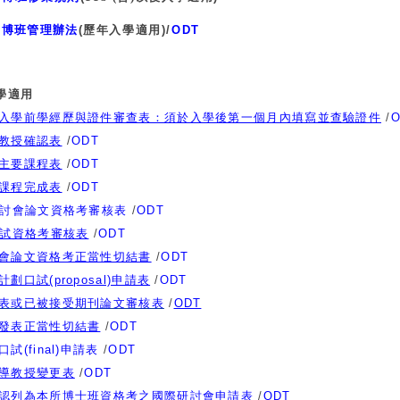
：
博班管理辦法
(
歷年入學適用
)/
ODT
：
入學適用
入學前學經歷與證件審查表：須於入學後第一個月內填寫並查驗證件
/
O
教授確認表
/
ODT
主要課程表
/
ODT
課程完成表
/
ODT
討會論文資格考審核表
/
ODT
試資格考審核表
/
ODT
會論文資格考正當性切結書
/
ODT
計劃口試(proposal)申請表
/
ODT
表或已被接受期刊論文審核表
/
ODT
發表正當性切結書
/
ODT
試(final)申請表
/
ODT
導教授變更表
/
ODT
認
列為本所博士班資格考之國際研討會申請表
/
ODT