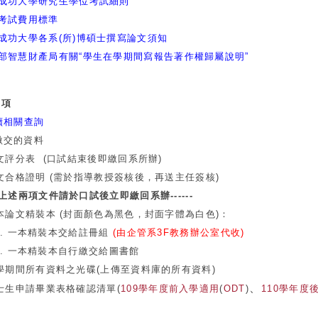
成功大學研究生學位考試細則
考試費用標準
成功大學各系(所)博碩士撰寫論文須知
部智慧財產局有關“學生在學期間寫報告著作權歸屬說明”
事項
續相關查詢
繳交的資料
表 (口試結束後即繳回系所辦)
證明 (需於指導教授簽核後，再送主任簽核)
---上述兩項文件請於口試後立即繳回系辦------
精裝本 (封面顏色為黑色，封面字體為白色)：
本精裝本交給註冊組
(由企管系3F教務辦公室代收)
精裝本自行繳交給圖書館
所有資料之光碟(上傳至資料庫的所有資料)
、
申請畢業表格確認清單(
109學年度前入學適用
(
ODT
)
110學年度