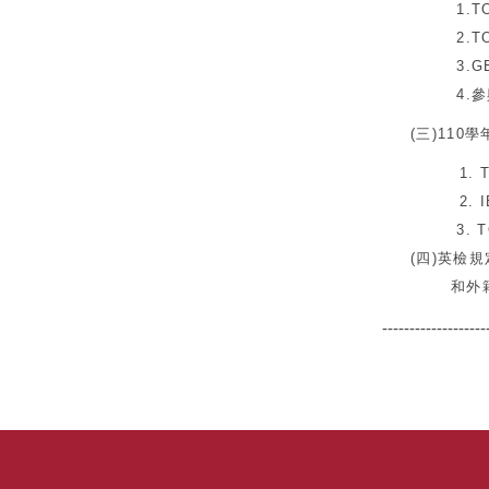
1.TOFEL：
2.TOEI
3.GEP
4.參與本
(三)110學
1. TOEI
2. IELT
3. TOEF
(四)英檢規
和外籍生
-------------------