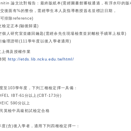
itin 論文比對報告：最終版紙本(需經圖書館審核通過，有浮
有%的整份，需經學生本人及指導教授簽名並標註日期，
ference)
檢定正本(驗後歸還)
研究室並繳回鑰匙(需經余先生現場檢查並於離校手續單上核章
證明(111學年度以後入學者適用)
文上傳及授權作業
參閱
http://etds.lib.ncku.edu.tw/html/
度至103學年度，下列三種檢定擇一具備：
IBT-61分以上(CBT-173分)
C 590分以上
檢中高級初試檢定合格
年度(含)後入學者，適用下列四種檢定擇一：