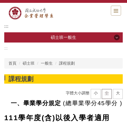
跳
到
主
要
:::
內
容
碩士班一般生
區
:::
碩士班一般生
首頁
碩士班
一般生
課程規劃
碩士班一般生最新消息
課程規劃
課程規劃
修業規定
字體大小調整
小
中
大
一、畢業學分
規定
(總畢業學分45學分 )
入學資格
111學年度(含)以後入學者適用
相關表格與連結