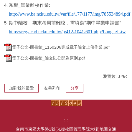
系辦
_
畢業離校作業
:
http://www.ba.ncku.edu.tw/var/file/177/1177/img/785534894.pdf
期中離校：期末考周前離校，需填寫
"
期中畢業申請書
"
https://reg-acad.ncku.edu.tw/p/412-1041-601.php?Lang=zh-tw
電子公文-圖書館_1150206完成電子論文上傳作業.pdf
電子公文-圖書館_論文以公開為原則.pdf
瀏覽數:
1464
加到我的最愛
友善列印
分享
:::
台南市東區大學路1號(光復校區管理學院大樓)
地圖交通