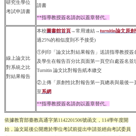
研究生學位
請書
考試申請書
**
指導教授簽名請勿以蓋章替代。
本校
圖書館首頁
→
常用連結
→
turnitin
論文原創
過
25%
的相似度則不予接受
)
①
列印「論文比對結果報告」送請指導教授簽
線上論文比
及學生在報告百分比頁面第一頁空白處簽名並
對系統之比
Turnitin
論文比對報告紙本繳交
對結果報告
②
上傳「原創性比對報告第一頁總表與最後一
至
系網
**
指導教授簽名請勿以蓋章替代。
依據教育部臺教高通字第
1142201506
號函文，
114
學年度開
始，論文延後公開應於學位考試前提出申請並經由考試委員