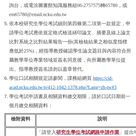
詢台，或電洽圖書館知識服務組
06-2757575
轉
65780
，或
em65780@email.ncku.edu.tw
依本校研究生學位考試細則第四條第二項第一款規定，申
請學位考試應依規定格式檢送繕印論文、摘要及線上論文
比對系統之比對結果報告一份
(
其檢核結果之相似度指標
應低於
25%)
，經指導教授確認學生論文題目與內容符合所
屬教學單位專業領域並簽名同意後，向所屬教學單位提
出。指導教授簽名請勿以蓋章替代。
學位口試相關規定請參閱，課務組網頁
https://cid-
acad.ncku.edu.tw/p/412-1042-1378.php?Lang=zh-tw#3
學位考試申請書及相關資料繳交期限，請於口試日期前一
個月繳交相關資料：
檢附資料
說明
「請登入
研究生學位考試網路申請作業
」提出