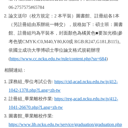
06-2757575#65784
論文送印（校方規定：
2
本平裝）圖書館、註冊組各
1
本
（另註冊組由系辦統一轉交），規格如下：碩士班：圖書
館、註冊組均為平裝本，封面顏色為橘黃色
■
要加光模
(
參
考色號
CMYK:C0,M40,Y80,K0
或
RGB:R247,G181,B115)
。
依國立成功大學博碩士學位論文格式規範辦理
(
https://www.cc.ncku.edu.tw/rule/content.php?sn=684
)
相關連結
:
課務組
_
學位考試公告
:
https://cid-acad.ncku.edu.tw/p/412-
1042-1378.php?Lang=zh-tw
註冊組
_
畢業離校作業
:
https://reg-acad.ncku.edu.tw/p/412-
1041-26670.php?Lang=zh-tw
圖書館
_
畢業離校作業
:
https://www.lib.ncku.edu.tw/service/graduation/graduation.php