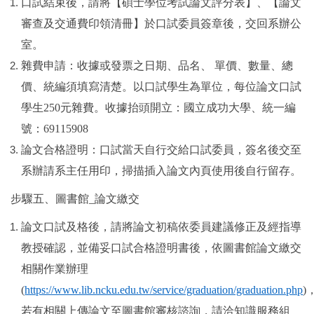
口試結束後，請將【碩士學位考試論文評分表】、【論文
審查及交通費印領清冊】於口試委員簽章後，交回系辦公
室。
雜費申請：收據或發票之日期、品名、
單價、數量、總
價、統編須填寫清楚。以口試學生為單位，每位論文口試
學生
250
元雜費。收據抬頭開立：國立成功大學、統一編
號：
69115908
論文合格證明：口試當天自行交給口試委員，簽名後交至
系辦請系主任用印，掃描插入論文內頁使用後自行留存。
步驟五、圖書館
_
論文繳交
論文口試及格後，請將論文初稿依委員建議修正及經指導
教授確認，並備妥口試合格證明書後，依圖書館論文繳交
相關作業辦理
(
https://www.lib.ncku.edu.tw/service/graduation/graduation.php
)
若有相關上傳論文至圖書館審核諮詢，請洽知識服務組