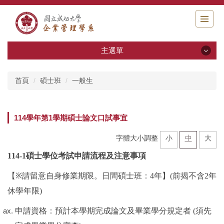
跳
到
主
要
內
主選單
容
區
最新消息
首頁
碩士班
一般生
系所簡介
系所成員
114學年第1學期碩士論文口試事宜
大學部
字體大小調整
小
中
大
114-1
碩士學位考試申請流程及注意事項
碩士班
【
※
請留意自身修業期限。日間碩士班：
4
年】
(
前揭不含
2
年
博士班
休學年限
)
研究指導
申請資格：預計本學期完成論文及畢業學分規定者
(
須先