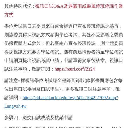
其他特殊狀況
:
視訊口試
Q&A
及遇豪雨或颱風停班停課作業
方式
學位考試當日若委員來自或會經過已宣布停班停課之縣市，
則該委員得採視訊方式參與學位考試，其餘不受影響之委員
仍採實體方式參與；但若臺南市宣布停班停課，則全體委員
得採視訊方式參與學位考試。遇有前述情形者請至學位考試
申請網頁提出視訊考試申請，申請單得於事後核章。視訊口
試注意事項，敬請詳閱：
https://reurl.cc/rYZr24
請注意
~
採視訊學位考試應全程錄音錄影
(
錄影畫面應包含每
位出席口試委員及口試學生
)
，更多視訊口試注意事項，敬
請詳閱：
https://cid-acad.ncku.edu.tw/p/412-1042-27002.php?
Lang=zh-tw
步驟四、繳交口試成績及核銷申請