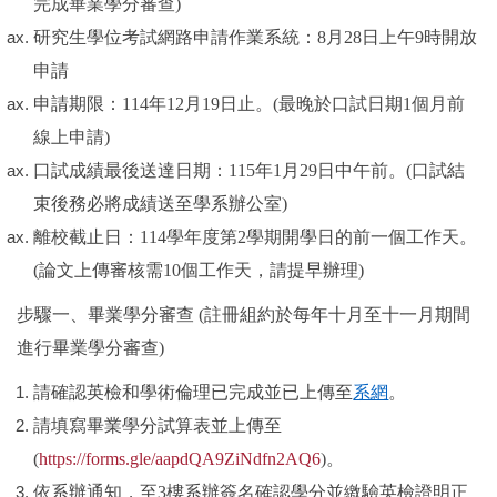
完成畢業學分審查
)
國際化
研究生學位考試網路申請作業系統：
8
月
28
日上午
9
時開放
AACSB
申請
申請期限：
114
年
12
月
19
日止。
(
最晚於口試日期
1
個月前
系所學會
線上申請
)
系友會
口試成績最後送達日期：
115
年
1
月
29
日中午前。
(
口試結
束後務必將成績送至學系辦公室
)
高中生專區
離校截止日：
114
學年度第
2
學期開學日的前一個工作天。
相關連結
(
論文上傳審核需
10
個工作天，請提早辦理
)
步驟一、畢業學分審查
(
註冊組約於每年十月至十一月期間
進行畢業學分審查
)
請確認英檢和學術倫理已完成並已上傳至
系網
。
請填寫畢業學分試算表並上傳至
(
https://forms.gle/aapdQA9ZiNdfn2AQ6
)
。
依系辦通知，至
3
樓系辦簽名確認學分並繳驗英檢證明正