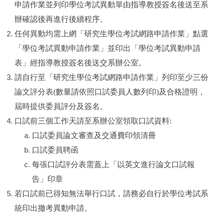
申請作業並列印學位考試異動單由指導教授簽名後送至系
辦確認後再進行後續程序。
任何異動均需上網「研究生學位考試網路申請作業」點選
「學位考試異動申請作業」並印出「學位考試異動申請
表」經指導教授簽名後送交系辦公室。
請自行至「研究生學位考試網路申請作業」列印至少三份
論文評分表
(
數量請依照口試委員人數列印
)
及合格證明，
屆時提供委員評分及簽名。
口試前三個工作天請至系辦公室領取口試資料
:
口試委員論文審查及交通費印領清冊
口試委員聘函
每張口試評分表需蓋上「以英文進行論文口試報
告」印章
若口試前已得知無法舉行口試，請務必自行於學位考試系
統印出撤考異動申請。