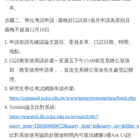
本。
步驟二、學位考試申請
:
最晚於口試前
1
個月申請為原則且
最晚不超過
12
月
19
日
申請前請先確認論文題目、委員名單、口試日期、時間、
地點。
口試教室借用請於週一至週五下午
15:00
前至系辦公室填
寫「教室借用申請單」，並送交系辦公室余先生處登記辦
理。
研究生學位考試網路申請作業
:
https://campus4.ncku.edu.tw/wwwmenu/program/mou/login.php
Turnitin
論文比對系統
:
https://research.lib.ncku.edu.tw/er/search/db/?
query_term=DB000000672&query_field=id&query_op=&filter_ter
比對系統使用協助於開放時間內可親洽總圖
1
樓
Ask Us
諮