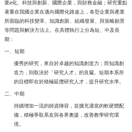
業e化、科技與創新、國際企業，與財務金融；研究重點
著重在我國企業在邁向國際化路途上，各型企業與產業
國際化
所面臨的科技變革、知識創新、組織發展、與策略願景
AACSB
等問題與解決方法上。在具體執行上分為短、中及長
系所學會
期：
一、短期
系友會
優秀的研究，來自於卓越的知識創造力；而知識創
高中生專區
造力，則取決於「研究人才」的良窳。短期本系所
相關連結
的目標即在於積極延攬研究人才，提升研究水準。
二、中期
持續增加一流的師資陣容，並擴充適當的軟硬體配
備，積極爭取系友與各界奧援，改善教學研究環
境。