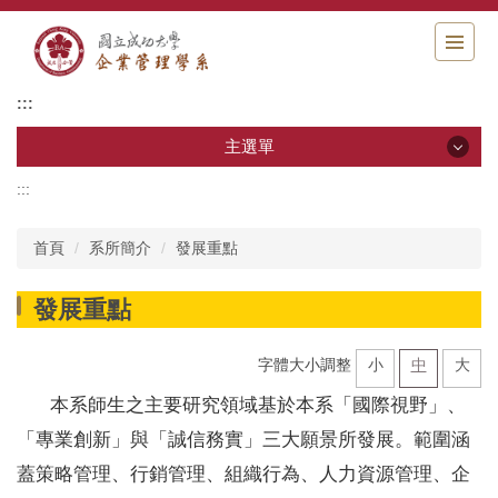
跳
到
主
要
:::
內
容
主選單
區
:::
最新消息
系所簡介
首頁
系所簡介
發展重點
系所成員
發展重點
大學部
字體大小調整
小
中
大
碩士班
本系師生之主要研究領域基於本系「國際視野」、
「專業創新」與「誠信務實」三大願景所發展。範圍涵
博士班
蓋策略管理、行銷管理、組織行為、人力資源管理、企
研究指導